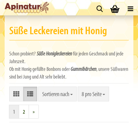
Süße Leckereien mit Honig
Schon probiert?
Süße Honigleckereien
für jeden Geschmack und jede
Jahrszeit.
Ob mit Honig gefüllte Bonbons oder
Gummibärchen
, unsere Süßwaren
sind bei Jung und Alt sehr beliebt.
Sortieren nach
pro Seite
Sortieren nach
8 pro Seite
1
2
»