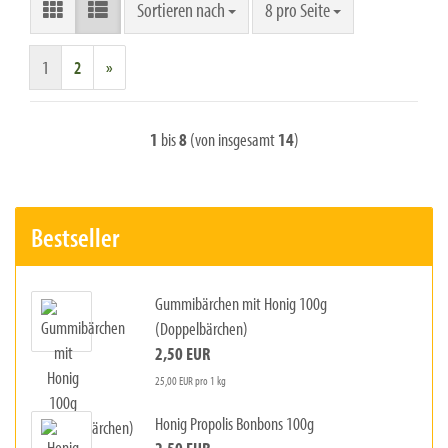
Sortieren nach
pro Seite
Sortieren nach
8 pro Seite
1
2
»
1
bis
8
(von insgesamt
14
)
Bestseller
Gummibärchen mit Honig 100g
(Doppelbärchen)
2,50 EUR
25,00 EUR pro 1 kg
Honig Propolis Bonbons 100g