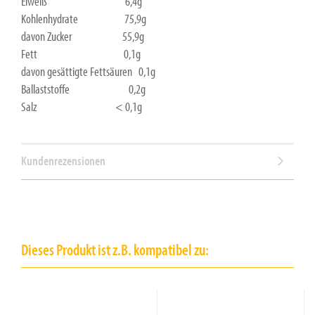
Eiweiß 6,4g
Kohlenhydrate 75,9g
davon Zucker 55,9g
Fett 0,1g
davon gesättigte Fettsäuren 0,1g
Ballaststoffe 0,2g
Salz < 0,1g
Kundenrezensionen
Dieses Produkt ist z.B. kompatibel zu: