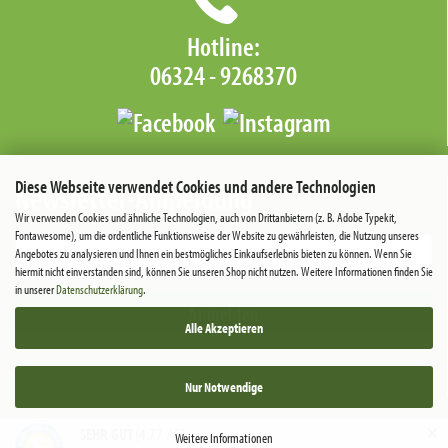
Hotline:
06324 - 9268370‬
Diese Webseite verwendet Cookies und andere Technologien
Newsletter-Anmeldung
Wir verwenden Cookies und ähnliche Technologien, auch von Drittanbietern (z. B. Adobe Typekit,
Fontawesome), um die ordentliche Funktionsweise der Website zu gewährleisten, die Nutzung unseres
Angebotes zu analysieren und Ihnen ein bestmögliches Einkaufserlebnis bieten zu können. Wenn Sie
hiermit nicht einverstanden sind, können Sie unseren Shop nicht nutzen. Weitere Informationen finden Sie
in unserer
Datenschutzerklärung
.
Anmelden
Alle Akzeptieren
Nur Notwendige
×
(4.77 / 5)
SEHR GUT
Weitere Informationen