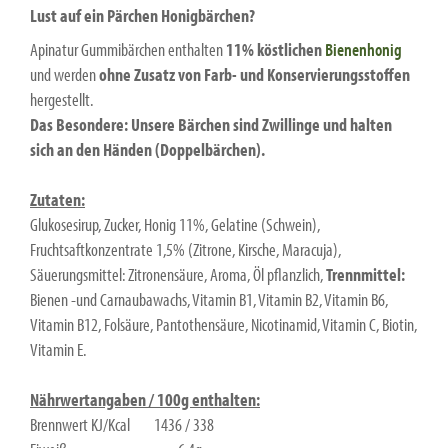
Lust auf ein Pärchen Honigbärchen?
Apinatur Gummibärchen enthalten
11% köstlichen
Bienenhonig
und werden
ohne Zusatz von Farb- und Konservierungsstoffen
hergestellt.
Das Besondere: Unsere Bärchen sind Zwillinge und halten
sich an den Händen (Doppelbärchen).
Zutaten:
Glukosesirup, Zucker, Honig 11%, Gelatine (Schwein),
Fruchtsaftkonzentrate 1,5% (Zitrone, Kirsche, Maracuja),
Säuerungsmittel: Zitronensäure, Aroma, Öl pflanzlich,
Trennmittel:
Bienen -und Carnaubawachs, Vitamin B1, Vitamin B2, Vitamin B6,
Vitamin B12, Folsäure, Pantothensäure, Nicotinamid, Vitamin C, Biotin,
Vitamin E.
Nährwertangaben / 100g enthalten:
Brennwert KJ/Kcal 1436 / 338