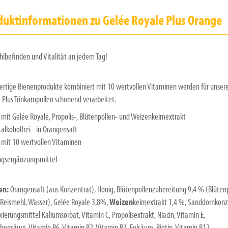
duktinformationen zu Gelée Royale Plus Orange
hlbefinden und Vitalität an jedem Tag!
rtige Bienenprodukte kombiniert mit 10 wertvollen Vitaminen werden für unser
-Plus Trinkampullen schonend verarbeitet.
mit Gelée Royale, Propolis-, Blütenpollen- und Weizenkeimextrakt
alkoholfrei - in Orangensaft
mit 10 wertvollen Vitaminen
gsergänzungsmittel
en:
Orangensaft (aus Konzentrat), Honig, Blütenpollenzubereitung 9,4 % (Blütenp
 Reismehl, Wasser), Gelée Royale 3,8%,
Weizen
keimextrakt 1,4 %, Sanddornkonz
ierungsmittel Kaliumsorbat, Vitamin C, Propolisextrakt, Niacin, Vitamin E,
hensäure, Vitamin B6, Vitamin B2, Vitamin B1, Folsäure, Biotin, Vitamin B12.