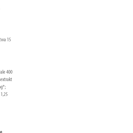
etwa 15
yale 400
extrakt
mg*;
 1,25
ie