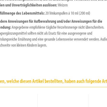
gien und Unverträglichkeiten auslösen:
Weizen
füllmenge des Lebensmittels:
20 Trinkampullen á 10 ml (200 ml)
dere Anweisungen für Aufbewahrung und/oder Anweisungen für die
endung:
Angegebene empfohlene tägliche Verzehrsmenge nicht überschreiten.
gsergänzungsmittel sollten nicht als Ersatz für eine ausgewogene und
slungsreiche Ernährung und eine gesunde Lebensweise verwendet werden. Auße
ichweite von kleinen Kindern lagern.
n, welche diesen Artikel bestellten, haben auch folgende Art