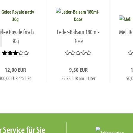
elee Royale frisch
Leder-Balsam 180ml-
Meli R
30g
Dose
12,00 EUR
9,50 EUR
400,00 EUR pro 1 kg
52,78 EUR pro 1 Liter
50,0
 Service für Sie