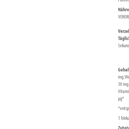
Nährw
VERORD
Verze
Tägli
Sekund
Gehalt
mg; We
30 mg;
Vitami
µg*
*entsp
1 Trin
Zutat