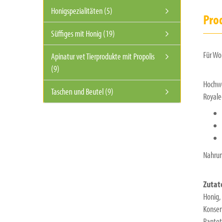
Honigspezialitäten (5)
Pro
Süffiges mit Honig (19)
Für Wo
Apinatur vet Tierprodukte mit Propolis
(9)
Hochwe
Taschen und Beutel (9)
Royale
Nahrun
Zutat
Honig,
Konserv
Pantot