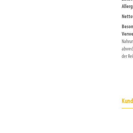
Aller
Netto
Beson
Verw
Nahrun
abwech
der Re
Kunde