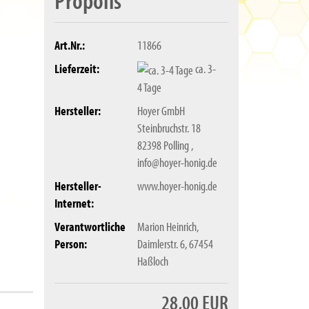
Art.Nr.:
11866
Lieferzeit:
ca. 3-
4 Tage
Hersteller:
Hoyer GmbH
Steinbruchstr. 18
82398 Polling ,
info@hoyer-honig.de
Hersteller-
www.hoyer-honig.de
Internet:
Verantwortliche
Marion Heinrich,
Person:
Daimlerstr. 6, 67454
Haßloch
28,00 EUR