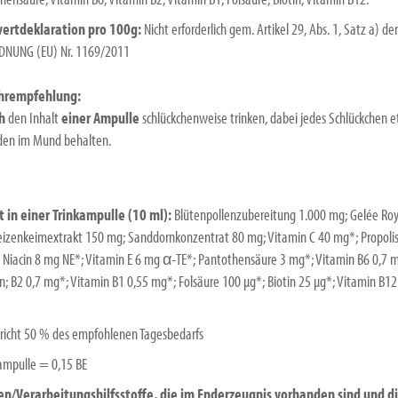
ertdeklaration pro 100g:
Nicht erforderlich gem. Artikel 29, Abs. 1, Satz a) der
NUNG (EU) Nr. 1169/2011
hrempfehlung:
ch
den Inhalt
einer Ampulle
schlückchenweise trinken, dabei jedes Schlückchen 
en im Mund behalten.
 in einer Trinkampulle (10 ml):
Blütenpollenzubereitung 1.000 mg; Gelée Ro
izenkeimextrakt 150 mg; Sanddornkonzentrat 80 mg; Vitamin C 40 mg*; Propolis
 Niacin 8 mg NE*; Vitamin E 6 mg α-TE*; Pantothensäure 3 mg*; Vitamin B6 0,7 
n; B2 0,7 mg*; Vitamin B1 0,55 mg*; Folsäure 100 µg*; Biotin 25 µg*; Vitamin B12
richt 50 % des empfohlenen Tagesbedarfs
kampulle = 0,15 BE
en/Verarbeitungshilfsstoffe, die im Enderzeugnis vorhanden sind und d