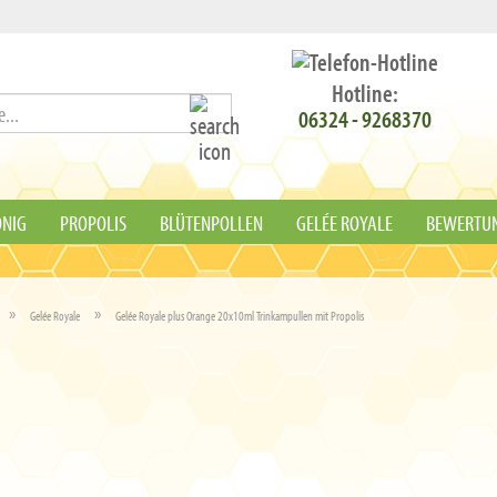
Hotline:
Suche...
06324 - 9268370‬
NIG
PROPOLIS
BLÜTENPOLLEN
GELÉE ROYALE
BEWERTU
»
»
Gelée Royale
Gelée Royale plus Orange 20x10ml Trinkampullen mit Propolis