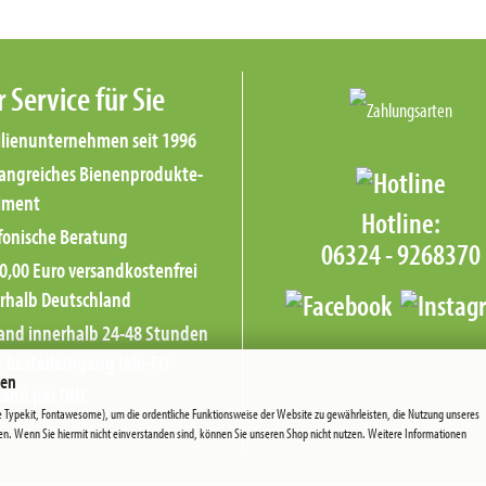
 Service für Sie
lienunternehmen seit 1996
ngreiches Bienenprodukte-
iment
Hotline:
fonische Beratung
06324 - 9268370‬
0,00 Euro versandkostenfrei
rhalb Deutschland
and innerhalb 24-48 Stunden
 Bestelleingang (Mo-Fr)
ien
e Typekit, Fontawesome), um die ordentliche Funktionsweise der Website zu gewährleisten, die Nutzung unseres
en. Wenn Sie hiermit nicht einverstanden sind, können Sie unseren Shop nicht nutzen. Weitere Informationen