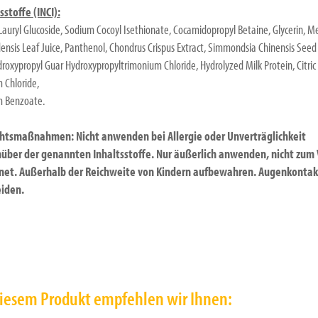
sstoffe (INCI):
Lauryl Glucoside, Sodium Cocoyl Isethionate, Cocamidopropyl Betaine, Glycerin, Me
ensis Leaf Juice, Panthenol, Chondrus Crispus Extract, Simmondsia Chinensis Seed
droxypropyl Guar Hydroxypropyltrimonium Chloride, Hydrolyzed Milk Protein, Citric 
 Chloride,
 Benzoate.
chtsmaßnahmen: Nicht anwenden bei Allergie oder Unverträglichkeit
über der genannten Inhaltsstoffe. Nur äußerlich anwenden, nicht zum 
net. Außerhalb der Reichweite von Kindern aufbewahren. Augenkontak
iden.
iesem Produkt empfehlen wir Ihnen: