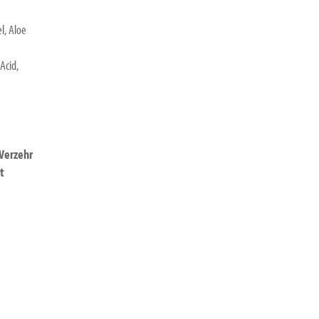
l, Aloe
Acid,
Verzehr
t