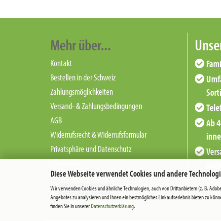
Mehr über...
Unser
Kontakt
Fami
Bestellen in der Schweiz
Umfa
Zahlungsmöglichkeiten
Sort
Versand- & Zahlungsbedingungen
Tele
AGB
Ab 4
Widerrufsrecht & Widerrufsformular
inne
Privatsphäre und Datenschutz
Vers
Impressum
nach
Diese Webseite verwendet Cookies und andere Technolog
Cookie Einstellungen
Wir verwenden Cookies und ähnliche Technologien, auch von Drittanbietern (z. B. Adob
Vertrag widerrufen
Angebotes zu analysieren und Ihnen ein bestmögliches Einkaufserlebnis bieten zu könn
finden Sie in unserer
Datenschutzerklärung
.