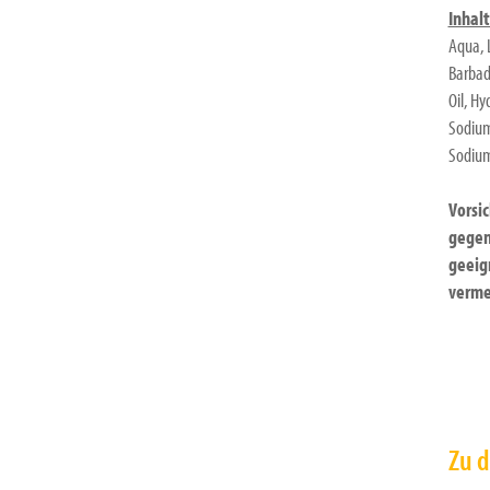
Inhalt
Aqua, 
Barbad
Oil, Hy
Sodium
Sodium
Vorsi
gegen
geeig
verme
Zu d