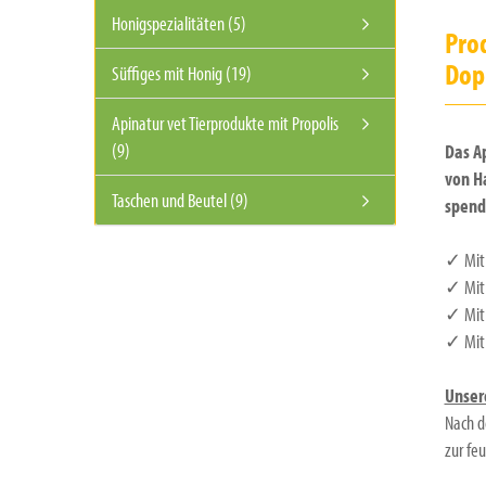
Honigspezialitäten (5)
Pro
Dop
Süffiges mit Honig (19)
Apinatur vet Tierprodukte mit Propolis
(9)
Das A
von H
Taschen und Beutel (9)
spend
✓ Mit 
✓ Mit 
✓ Mit 
✓ Mit 
Unser
Nach d
zur fe