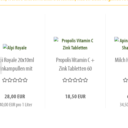
pi Royale 20x10ml
Propolis Vitamin C +
Milch
rinkampullen mit
Zink Tabletten 60
Propolis...
Stück...
28,00 EUR
18,50 EUR
40,00 EUR pro 1 Liter
34,50