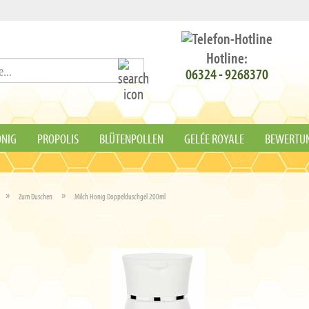
Hotline:
Suche...
06324 - 9268370‬
NIG
PROPOLIS
BLÜTENPOLLEN
GELÉE ROYALE
BEWERTU
»
»
Zum Duschen
Milch Honig Doppelduschgel 200ml