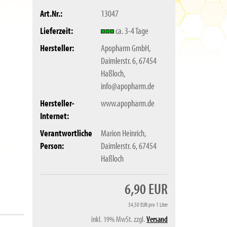
Art.Nr.:
13047
Lieferzeit:
ca. 3-4 Tage
Hersteller:
Apopharm GmbH,
Daimlerstr. 6, 67454
Haßloch,
info@apopharm.de
Hersteller-
www.apopharm.de
Internet:
Verantwortliche
Marion Heinrich,
Person:
Daimlerstr. 6, 67454
Haßloch
6,90 EUR
34,50 EUR pro 1 Liter
inkl. 19% MwSt. zzgl.
Versand