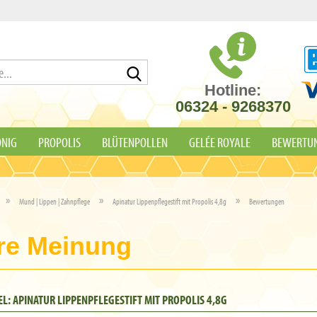
Suche...
Hotline:
06324 - 9268370‬
NIG
PROPOLIS
BLÜTENPOLLEN
GELÉE ROYALE
BEWERTU
»
»
»
Mund | Lippen | Zahnpflege
Apinatur Lippenpflegestift mit Propolis 4,8g
Bewertungen
re Meinung
EL: APINATUR LIPPENPFLEGESTIFT MIT PROPOLIS 4,8G