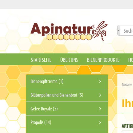
STARTSEITE
ÜBER UNS
BIENENPRODUKTE
HO
Bienengiftcreme (1)
Startseite
Blütenpollen und Bienenbrot (5)
Ih
Gelée Royale (5)
Propolis (14)
ARTIK