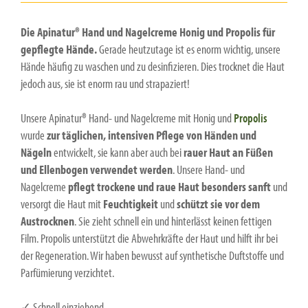
Die Apinatur® Hand und Nagelcreme Honig und Propolis
für
gepflegte Hände.
Gerade heutzutage ist es enorm wichtig, unsere
Hände häufig zu waschen und zu desinfizieren. Dies trocknet die Haut
jedoch aus, sie ist enorm rau und strapaziert!
Unsere Apinatur® Hand- und Nagelcreme mit Honig und
Propolis
wurde
zur täglichen, intensiven Pflege von Händen und
Nägeln
entwickelt, sie kann aber auch bei
rauer Haut an Füßen
und Ellenbogen verwendet werden
. Unsere Hand- und
Nagelcreme
pflegt trockene und raue Haut besonders sanft
und
versorgt die Haut mit
Feuchtigkeit
und
schützt sie vor dem
Austrocknen
. Sie zieht schnell ein und hinterlässt keinen fettigen
Film. Propolis unterstützt die Abwehrkräfte der Haut und hilft ihr bei
der Regeneration. Wir haben bewusst auf synthetische Duftstoffe und
Parfümierung verzichtet.
✓ Schnell einziehend