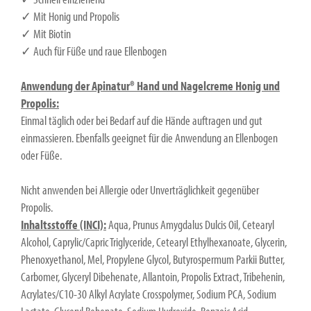
✓ Mit Honig und Propolis
✓ Mit Biotin
✓ Auch für Füße und raue Ellenbogen
Anwendung der Apinatur® Hand und Nagelcreme Honig und
Propolis:
Einmal täglich oder bei Bedarf auf die Hände auftragen und gut
einmassieren. Ebenfalls geeignet für die Anwendung an Ellenbogen
oder Füße.
Nicht anwenden bei Allergie oder Unverträglichkeit gegenüber
Propolis.
Inhaltsstoffe (INCI):
Aqua, Prunus Amygdalus Dulcis Oil, Cetearyl
Alcohol, Caprylic/Capric Triglyceride, Cetearyl Ethylhexanoate, Glycerin,
Phenoxyethanol, Mel, Propylene Glycol, Butyrospermum Parkii Butter,
Carbomer, Glyceryl Dibehenate, Allantoin, Propolis Extract, Tribehenin,
Acrylates/C10-30 Alkyl Acrylate Crosspolymer, Sodium PCA, Sodium