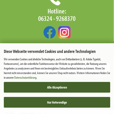
Hotline:
06324 - 9268370‬
Diese Webseite verwendet Cookies und andere Technologien
Newsletter-Anmeldung
Wir verwenden Cookies und ähnliche Technologien, auch von Drittanbietern (z. B. Adobe Typekit,
Fontawesome), um die ordentliche Funktionsweise der Website zu gewährleisten, die Nutzung unseres
Angebotes zu analysieren und Ihnen ein bestmögliches Einkaufserlebnis bieten zu können. Wenn Sie
hiermit nicht einverstanden sind, können Sie unseren Shop nicht nutzen. Weitere Informationen finden Sie
in unserer
Datenschutzerklärung
.
Anmelden
Alle Akzeptieren
Nur Notwendige
×