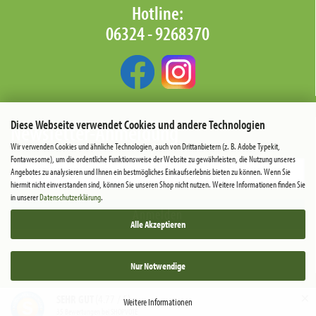
Hotline:
06324 - 9268370‬
Diese Webseite verwendet Cookies und andere Technologien
Newsletter-Anmeldung
Wir verwenden Cookies und ähnliche Technologien, auch von Drittanbietern (z. B. Adobe Typekit,
Fontawesome), um die ordentliche Funktionsweise der Website zu gewährleisten, die Nutzung unseres
Angebotes zu analysieren und Ihnen ein bestmögliches Einkaufserlebnis bieten zu können. Wenn Sie
hiermit nicht einverstanden sind, können Sie unseren Shop nicht nutzen. Weitere Informationen finden Sie
in unserer
Datenschutzerklärung
.
Anmelden
Alle Akzeptieren
Nur Notwendige
×
(4.77 / 5)
SEHR GUT
Weitere Informationen
35
Bewertungen bei SHOPVOTE
Internetshop
by Gambio.de © 2026